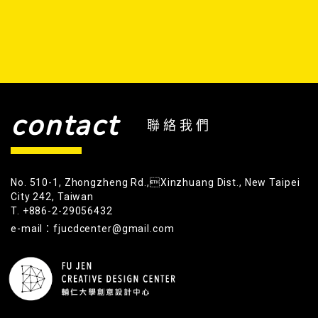
contact
聯絡我們
No. 510-1, Zhongzheng Rd.,Xinzhuang Dist., New Taipei
City 242, Taiwan
T. +886-2-29056432
e-mail：fjucdcenter@gmail.com