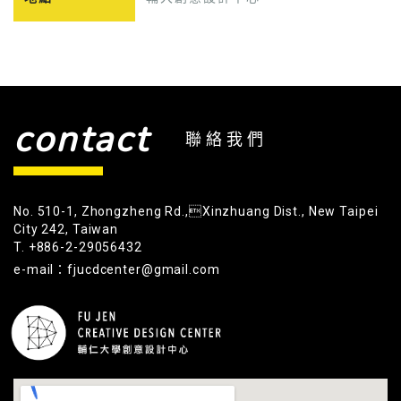
contact
聯絡我們
No. 510-1, Zhongzheng Rd.,Xinzhuang Dist., New Taipei
City 242, Taiwan
T. +886-2-29056432
e-mail：fjucdcenter@gmail.com