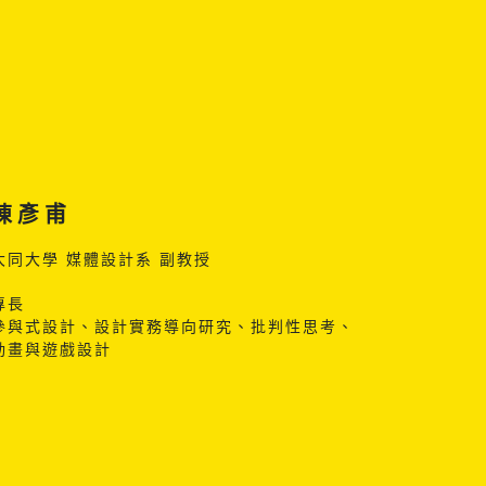
陳彥甫
大同大學 媒體設計系 副教授
專長
參與式設計、設計實務導向研究、批判性思考、
動畫與遊戲設計