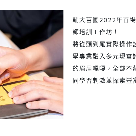
輔大苗圃2022年首
師培訓工作坊！
將從頭到尾實際操作
學專業融入多元現實
的眉眉嘎嘎，全部不
同學習刺激並探索豐